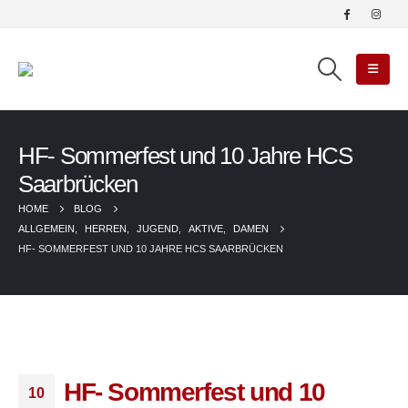
HF- Sommerfest und 10 Jahre HCS
Saarbrücken
HOME
BLOG
ALLGEMEIN
,
HERREN
,
JUGEND
,
AKTIVE
,
DAMEN
HF- SOMMERFEST UND 10 JAHRE HCS SAARBRÜCKEN
HF- Sommerfest und 10
10