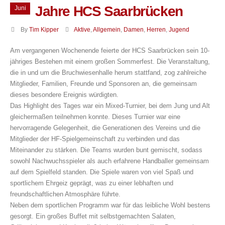
Jahre HCS Saarbrücken
Juni
By
Tim Kipper
Aktive
,
Allgemein
,
Damen
,
Herren
,
Jugend
Am vergangenen Wochenende feierte der HCS Saarbrücken sein 10-
jähriges Bestehen mit einem großen Sommerfest. Die Veranstaltung,
die in und um die Bruchwiesenhalle herum stattfand, zog zahlreiche
Mitglieder, Familien, Freunde und Sponsoren an, die gemeinsam
dieses besondere Ereignis würdigten.
Das Highlight des Tages war ein Mixed-Turnier, bei dem Jung und Alt
gleichermaßen teilnehmen konnte. Dieses Turnier war eine
hervorragende Gelegenheit, die Generationen des Vereins und die
Mitglieder der HF-Spielgemeinschaft zu verbinden und das
Miteinander zu stärken. Die Teams wurden bunt gemischt, sodass
sowohl Nachwuchsspieler als auch erfahrene Handballer gemeinsam
auf dem Spielfeld standen. Die Spiele waren von viel Spaß und
sportlichem Ehrgeiz geprägt, was zu einer lebhaften und
freundschaftlichen Atmosphäre führte.
Neben dem sportlichen Programm war für das leibliche Wohl bestens
gesorgt. Ein großes Buffet mit selbstgemachten Salaten,