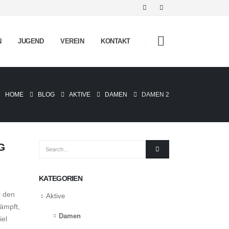
N
JUGEND
VEREIN
KONTAKT
HOME
BLOG
AKTIVE
DAMEN
DAMEN 2
G
KATEGORIEN
r den
Aktive
ämpft,
Damen
iel