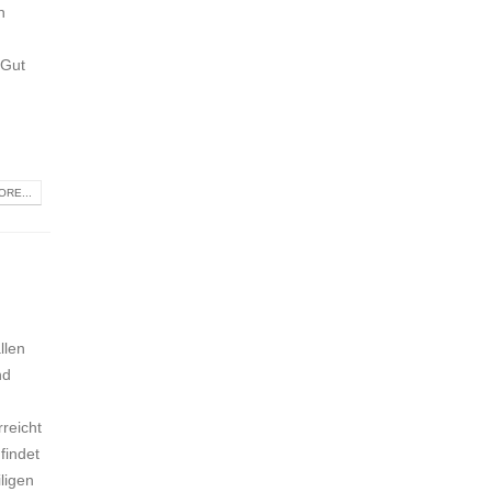
n
 Gut
RE...
llen
nd
rreicht
findet
ligen