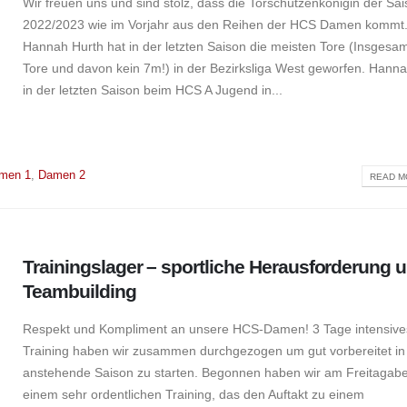
Wir freuen uns und sind stolz, dass die Torschützenkönigin der Sa
2022/2023 wie im Vorjahr aus den Reihen der HCS Damen kommt
Hannah Hurth hat in der letzten Saison die meisten Tore (Insgesa
Tore und davon kein 7m!) in der Bezirksliga West geworfen. Hanna
in der letzten Saison beim HCS A Jugend in...
men 1
,
Damen 2
READ MO
Trainingslager – sportliche Herausforderung 
Teambuilding
Respekt und Kompliment an unsere HCS-Damen! 3 Tage intensive
Training haben wir zusammen durchgezogen um gut vorbereitet in
anstehende Saison zu starten. Begonnen haben wir am Freitagab
einem sehr ordentlichen Training, das den Auftakt zu einem