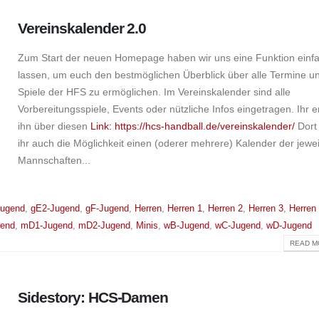
Vereinskalender 2.0
Zum Start der neuen Homepage haben wir uns eine Funktion einfa
lassen, um euch den bestmöglichen Überblick über alle Termine u
Spiele der HFS zu ermöglichen. Im Vereinskalender sind alle
Vorbereitungsspiele, Events oder nützliche Infos eingetragen. Ihr e
ihn über diesen
Link: https://hcs-handball.de/vereinskalender/
Dort 
ihr auch die Möglichkeit einen (oderer mehrere) Kalender der jewei
Mannschaften...
Jugend
,
gE2-Jugend
,
gF-Jugend
,
Herren
,
Herren 1
,
Herren 2
,
Herren 3
,
Herren
end
,
mD1-Jugend
,
mD2-Jugend
,
Minis
,
wB-Jugend
,
wC-Jugend
,
wD-Jugend
READ MO
Sidestory: HCS-Damen