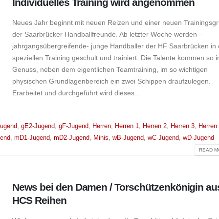
Individuelles Training wird angenommen
Neues Jahr beginnt mit neuen Reizen und einer neuen Trainingsg
der Saarbrücker Handballfreunde. Ab letzter Woche werden –
jahrgangsübergreifende- junge Handballer der HF Saarbrücken in
speziellen Training geschult und trainiert. Die Talente kommen so 
Genuss, neben dem eigentlichen Teamtraining, im so wichtigen
physischen Grundlagenbereich ein zwei Schippen draufzulegen.
Erarbeitet und durchgeführt wird dieses...
Jugend
,
gE2-Jugend
,
gF-Jugend
,
Herren
,
Herren 1
,
Herren 2
,
Herren 3
,
Herren
end
,
mD1-Jugend
,
mD2-Jugend
,
Minis
,
wB-Jugend
,
wC-Jugend
,
wD-Jugend
READ MO
News bei den Damen / Torschützenkönigin au
HCS Reihen