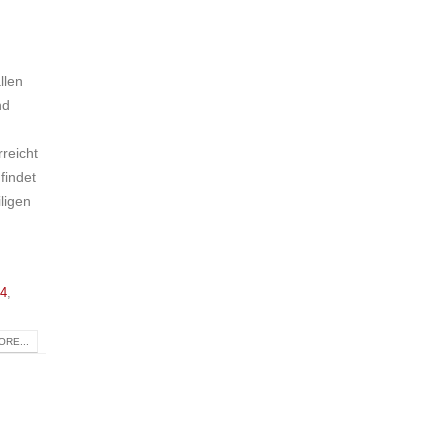
llen
nd
rreicht
findet
ligen
 4
,
RE...