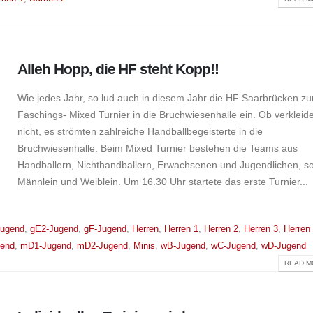
Alleh Hopp, die HF steht Kopp!!
Wie jedes Jahr, so lud auch in diesem Jahr die HF Saarbrücken z
Faschings- Mixed Turnier in die Bruchwiesenhalle ein. Ob verkleid
nicht, es strömten zahlreiche Handballbegeisterte in die
Bruchwiesenhalle. Beim Mixed Turnier bestehen die Teams aus
Handballern, Nichthandballern, Erwachsenen und Jugendlichen, s
Männlein und Weiblein. Um 16.30 Uhr startete das erste Turnier...
Jugend
,
gE2-Jugend
,
gF-Jugend
,
Herren
,
Herren 1
,
Herren 2
,
Herren 3
,
Herren
end
,
mD1-Jugend
,
mD2-Jugend
,
Minis
,
wB-Jugend
,
wC-Jugend
,
wD-Jugend
READ MO