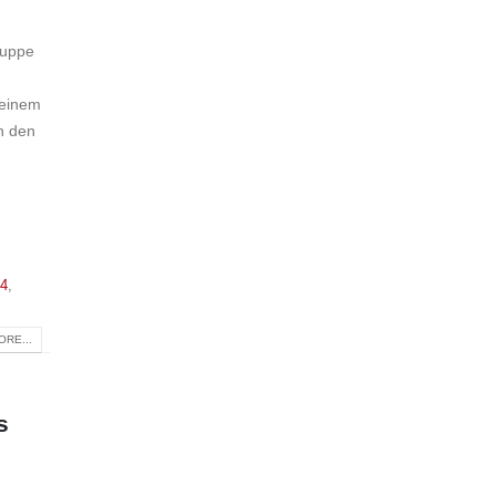
ruppe
 einem
in den
 4
,
RE...
s