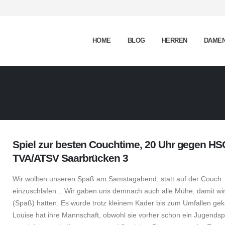
HOME
BLOG
HERREN
DAME
Spiel zur besten Couchtime, 20 Uhr gegen HS
TVA/ATSV Saarbrücken 3
Wir wollten unseren Spaß am Samstagabend, statt auf der Couch
einzuschlafen... Wir gaben uns demnach auch alle Mühe, damit wi
(Spaß) hatten. Es wurde trotz kleinem Kader bis zum Umfallen gek
Louise hat ihre Mannschaft, obwohl sie vorher schon ein Jugendsp