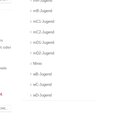
mA-Jugend
mB-Jugend
mC1-Jugend
mC2-Jugend
um
mD1-Jugend
et oder
mD2-Jugend
Minis
owie
wB-Jugend
wC-Jugend
 4
,
wD-Jugend
RE...