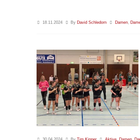
18.11.2024
By
David Schledorn
Damen
,
Dame
30.04.2024
By
Tim Kipper
Aktive
,
Damen
,
Da