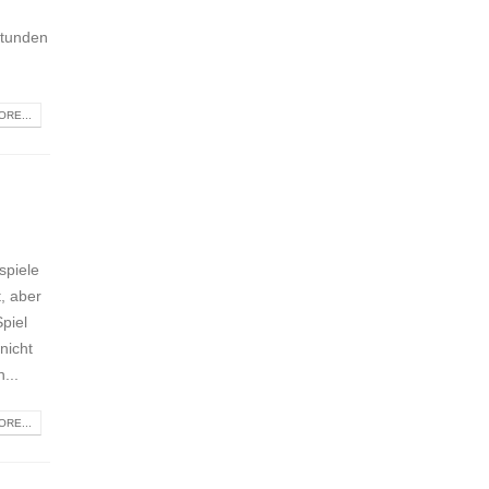
Stunden
RE...
spiele
t, aber
piel
nicht
...
RE...