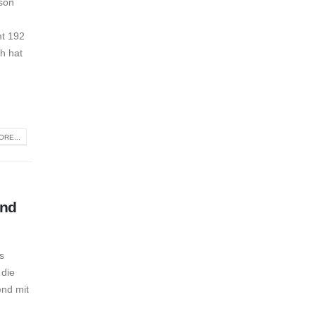
ison
.
mt 192
h hat
RE...
und
s
 die
end mit