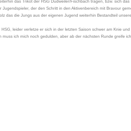
iterhin das Trikot der HSG Dudweiler/Fischbach tragen, bzw. sich das
r Jugendspieler, der den Schritt in den Aktivenbereich mit Bravour geme
olz das die Jungs aus der eigenen Jugend weiterhin Bestandteil unser
e HSG, leider verletze er sich in der letzten Saison schwer am Knie und
n muss ich mich noch gedulden, aber ab der nächsten Runde greife ic