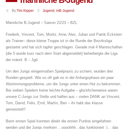
männliche B-Jugend
By
Tim Kipper
Jugend
,
mB-Jugend
Männliche B-Jugend – Saison 22/23 – BZL
Frederik, Vincent, Tom, Moritz, Arne, Alex, Julian und Patrik Eckstein
als Trainer– diese kleine Truppe ist in die Runde der Bezirksliga
gestartet und hat sich tapfer geschlagen. Gerade mal 4 Mannschaften
(die 5 wurde kurz nach dem Start abgemeldet) beherbergte die Liga
der männl. B – Jgd.
Um den Jungs einigermaßen Spielpraxis zu sichern, wurden drei
Runden gespielt. Wie so oft gab es in der Anfangsphase ein paar
Abstimmungsprobleme, um die Jungs unter einen Hut zu bekommen.
Bei sieben Spielern keine leichte Aufgabe – glücklicherweise waren
unsere C-Jungs zur Stelle und halfen aus – vielen DANK an Vincent,
Tom, David, Felix, Emil, Martín, Ben – ihr habt das klasse
gemeistert!!
Beim ersten Spiel konnten direkt die ersten Punkte eingefahren
werden und die Jungs merkten …oooohhh.. das funktionert :)… das