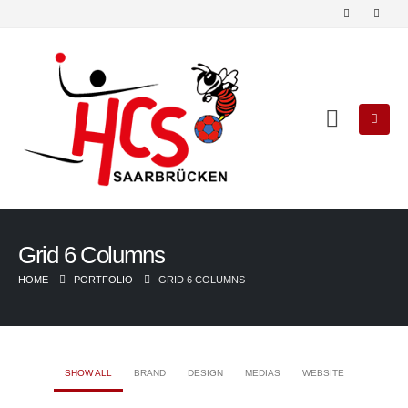
Grid 6 Columns
HOME
PORTFOLIO
GRID 6 COLUMNS
SHOW ALL
BRAND
DESIGN
MEDIAS
WEBSITE