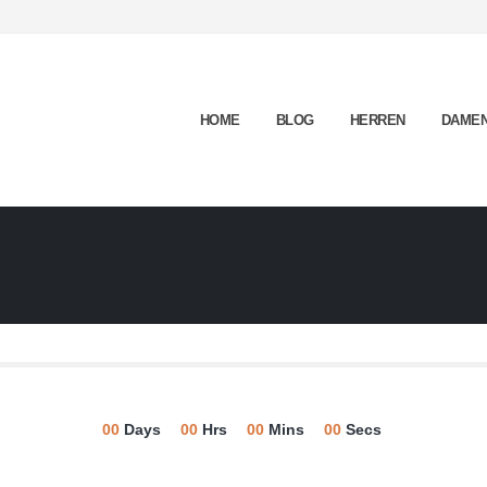
HOME
BLOG
HERREN
DAME
00
Days
00
Hrs
00
Mins
00
Secs