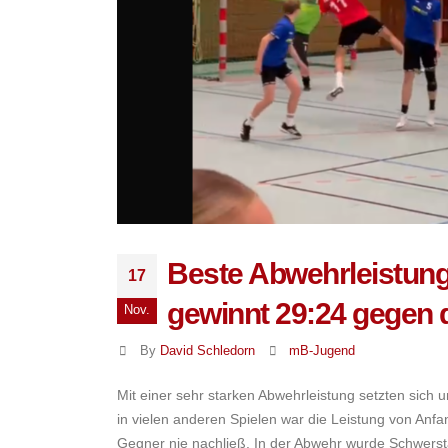
Beste Abwehrleistung
17
gewinnt 29:24 gegen d
Nov.
By
David Schledorn
mB-Jugend
Mit einer sehr starken Abwehrleistung setzten sich 
in vielen anderen Spielen war die Leistung von Anfa
Gegner nie nachließ. In der Abwehr wurde Schwerst