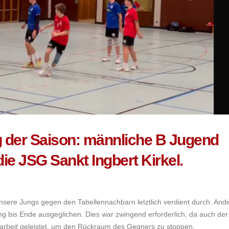
 der Saison: männliche B Jugend
ie JSG Sankt Ingbert Kirkel.
unsere Jungs gegen den Tabellennachbarn letztlich verdient durch. Ande
ng bis Ende ausgeglichen. Dies war zwingend erforderlich, da auch der
arbeit geleistet, um den Rückraum des Gegners zu stoppen.